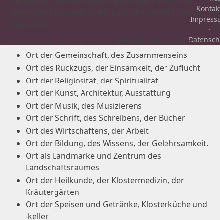
Beteiligten stellten berechtigte Fragen, was in der
Kontak
Gegenwart und was in der Zukunft in einem Kloster
Impress
sein kann:
·
Datensch
Marienmünster war und ist wie viele Klosterorte ein
Ort der Gemeinschaft, des Zusammenseins
Ort des Rückzugs, der Einsamkeit, der Zuflucht
Ort der Religiosität, der Spiritualität
Ort der Kunst, Architektur, Ausstattung
Ort der Musik, des Musizierens
Ort der Schrift, des Schreibens, der Bücher
Ort des Wirtschaftens, der Arbeit
Ort der Bildung, des Wissens, der Gelehrsamkeit.
Ort als Landmarke und Zentrum des
Landschaftsraumes
Ort der Heilkunde, der Klostermedizin, der
Kräutergärten
Ort der Speisen und Getränke, Klosterküche und
-keller