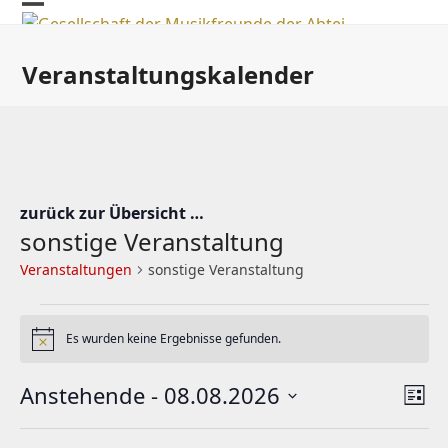
Skip
Open
Close
to
mobile
mobile
content
Veranstaltungskalender
menu
menu
zurück zur Übersicht …
sonstige Veranstaltung
Veranstaltungen
sonstige Veranstaltung
V
Es wurden keine Ergebnisse gefunden.
e
Hinweis
r
A
V
Anstehende
 - 
08.08.2026
a
Liste
e
n
Datum
n
r
wählen.